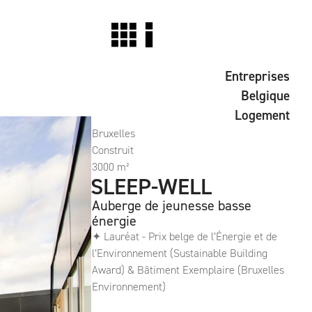
Entreprises
Belgique
Logement
Bruxelles
Construit
3000 m²
SLEEP-WELL
Auberge de jeunesse basse
énergie
✦ Lauréat - Prix belge de l’Énergie et de
l’Environnement (Sustainable Building
Award) & Bâtiment Exemplaire (Bruxelles
Environnement)
Le Sleepwell est la première auberge de
jeunesse bruxelloise éco-labellisée, ayant