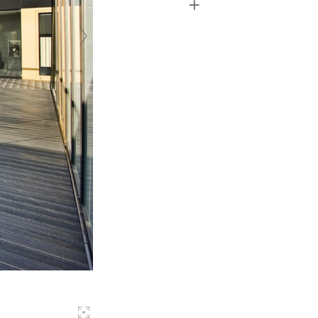
+
obtenu le label écodynamique et le label
international Clé Verte. La rénovation et
l’extension réalisées après l’incendie de 2012
ont été conçues dans le souci de pratiquer une
architecture respectueuse de l’environnement
et engagée dans le développement durable. Ce
projet a été lauréat du Bâtiment exemplaire
2013 et a reçu le Prix belge de l’énergie et de
l’environnement Sustainable Building Award.
La structure en bois, choisie pour sa basse
énergie grise, limite le poids sur les fondations
existantes, permet la préfabrication des
éléments, minimise l’impact sur les étages
toujours utilisés et réduit le temps de
construction. Une toiture aux formes
dynamiques, percée de cadres de fenêtres en
métal coloré, couvre le bâtiment existant tout
en conservant ses particularités.
Les intérieurs ont été conçus en tenant compte
de l’entretien, de la durabilité et du caractère
écologique des matériaux, donnant à l’auberge
de jeunesse une nouvelle dynamique grâce à
l’utilisation de diverses matières, couleurs et
graphismes.