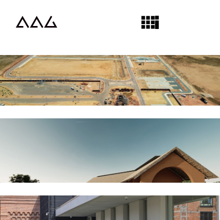
ENABEL Agropole centre
Viabilisation de la plateforme régionale
Senegal
08/2025
Construit
ENABEL Plateformes
départementales
Viabilisation et bâtiments des Agropoles
Senegal
12/2023
En cours
ZETES