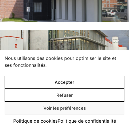
Site industriel pour la réalisation de documents d'identité
Belge
Belgique
01/2019
Construit
CROP’S
Site Agro-Industriel de Crop's
Belgique
01/2012
Construit
Tout
Nous utilisons des cookies pour optimiser le site et
ses fonctionnalités.
Particuliers
Institutions
Accepter
Entreprises
Refuser
Voir les préférences
Politique de cookies
Politique de confidentialité